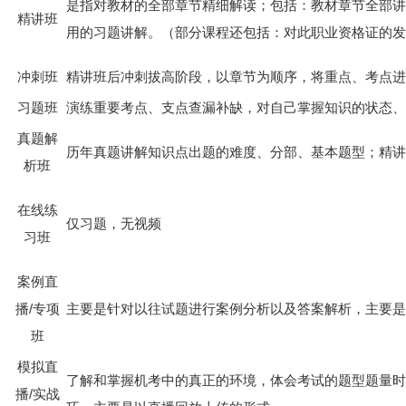
是指对教材的全部章节精细解读；包括：教材章节全部讲
精讲班
用的习题讲解。（部分课程还包括：对此职业资格证的发
冲刺班
精讲班后冲刺拔高阶段，以章节为顺序，将重点、考点进
习题班
演练重要考点、支点查漏补缺，对自己掌握知识的状态、
真题解
历年真题讲解知识点出题的难度、分部、基本题型；精讲
析班
在线练
仅习题，无视频
习班
案例直
播/专项
主要是针对以往试题进行案例分析以及答案解析，主要是
班
模拟直
了解和掌握机考中的真正的环境，体会考试的题型题量时
播/实战